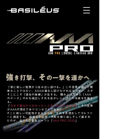
AAA
PRO
【
2025
】Limited 300
強
そ
き打撃、
の一撃を遥かへ
「常に新しい発想から生み出し続ける。」この言葉は決して簡
単なことではない、AAAは進化し続けなければならない、だが
そこにこそ「過去の実績」が生きる。 積み上げてきた「AAA
のデータ」のみを抽出しそれを生かしシャフトの未来を予測す
る。
「
今まで誰もやらなかったことをバシレウスがやる
」その思想
がAAAの原点でありコンセプトである。
そこに新しい可能性があるならば、それを具現化してゴルファ
ーに提案する。 幾度もの試作・失敗を繰り返しそして産まれ
たのが、高次元打撃系シャフト「
AAA PRO 2025
」