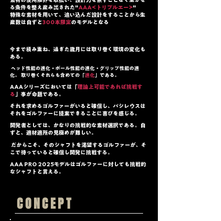
る条件を整え産み出された"
AAA<トリプルエー>
"
特殊な素材を用いて、追い込んだ設計をすることから生
産数は自ずと
300本限定
のモデルとなる
今まで積み重ね、過ぎた歳月には取り巻く環境の変化も
ある。
ヘッド性能の進化・ボール性能の進化・グリップ性能の進
化。 取り巻くそれらも含めての「
進化
」である。
AAAシリーズにおいては「
理論上可能であれば挑戦す
る
」事が命題である。
それを求めるゴルファーがいると確信し、バシレウスは
それをゴルファーに提案できることに喜びを感じる。
開発者としては、かなりの挑戦的な素材選択である。自
ずと、適材適所の見極めが難しい。
だからこそ、そのシャフトを渇望するゴルファーが、そ
こで待っていると確信し開発に挑戦する。
AAA PRO 2025モデルはゴルファーに対しても挑戦的
なシャフトと言える。
CONCEPT