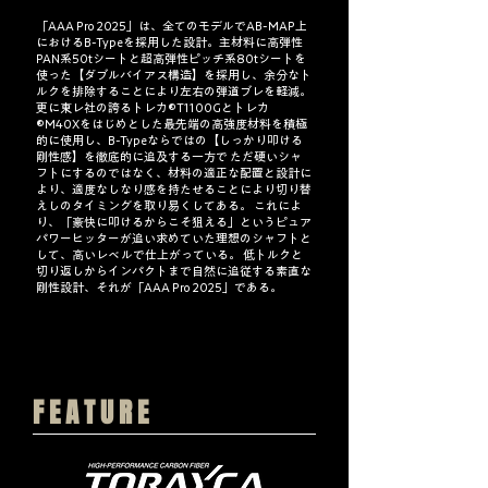
「AAA Pro 2025」は、全てのモデルでAB-MAP上
におけるB-Typeを採用した設計。主材料に高弾性
PAN系50tシートと超高弾性ピッチ系80tシートを
使った【ダブルバイアス構造】を採用し、余分なト
ルクを排除することにより左右の弾道ブレを軽減。
更に東レ社の誇るトレカ
®
T1100Gとトレカ
®
M40Xをはじめとした最先端の高強度材料を積極
的に使用し、B-Typeならではの【しっかり叩ける
剛性感】を徹底的に追及する一方で ただ硬いシャ
フトにするのではなく、材料の適正な配置と設計に
より、適度なしなり感を持たせることにより切り替
えしのタイミングを取り易くしてある。 これによ
り、「豪快に叩けるからこそ狙える」というピュア
パワーヒッターが追い求めていた理想のシャフトと
して、高いレベルで仕上がっている。 低トルクと
切り返しからインパクトまで自然に追従する素直な
剛性設計、それが「AAA Pro 2025」である。
FEATURE