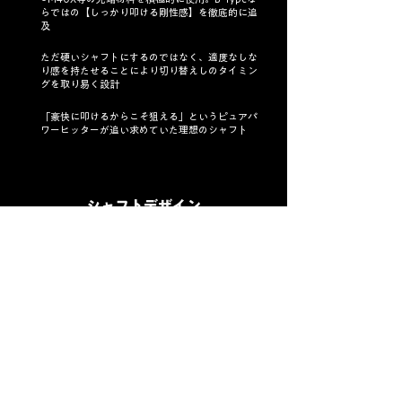
らではの【しっかり叩ける剛性感】を徹底的に追
及
ただ硬いシャフトにするのではなく、適度なしな
り感を持たせることにより切り替えしのタイミン
グを取り易く設計
「豪快に叩けるからこそ狙える」というピュアパ
ワーヒッターが追い求めていた理想のシャフト
シャフトデザイン
表面仕上げ：スクイーズRSPゴールドコート "バシレウス伝統の
RSP(純銀コーティング)に、最新設備による高彩度・高輝度塗装と匠
によるハンドブラスト技法を融合"
※クリックで拡大
ラインナップ一覧