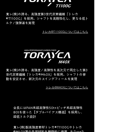
東レ(株)の誇る、高強度第3世代炭素繊維「トレカ
®T1100G」を採用。シャフトを高剛性化し、更なる低ト
ルク / 強弾道を実現
トレカ®T1100Gについてはこちら
東レ(株)の誇る、高強度 / 高弾性を高次元で両立した第3
世代炭素繊維「トレカ®M40X」を採用。シャフトの挙
動を安定させ、新次元のスイングフィールを実現
トレカ®M40Xについてはこちら
全長にはPAN系超高弾性50t+ピッチ系超高弾性
80tを使った【ダブルバイアス構造】を採用し、
超低トルク設計
東レ(株)製高強度素材トレカ
®
T1100Gやトレカ
®
M40X等の先端材料を積極的に使用。B-Typeな