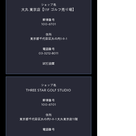
​ショップ名
大丸 東京店【11F ゴルフ売り場】
郵便番号
100-6701
住所
東京都千代田区丸の内1-9-1
電話番号
03-3212-8011
​試打設置
​ショップ名
THREE STAR GOLF STUDIO
郵便番号
100-6701
住所
東京都千代田区丸の内1-9-1 大丸東京店11階
電話番号