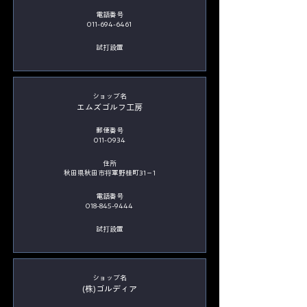
電話番号
011-694-6461
​試打設置
​ショップ名
エムズゴルフ工房
郵便番号
011-0934
住所
秋田県秋田市将軍野桂町31－1
電話番号
018-845-9444
​試打設置
​ショップ名
(株)ゴルディア