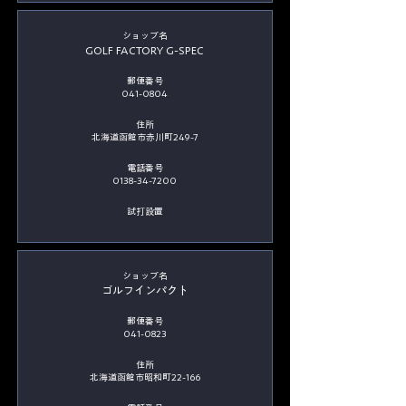
​ショップ名
GOLF FACTORY G-SPEC
郵便番号
041-0804
住所
北海道函館市赤川町249-7
電話番号
0138-34-7200
​試打設置
​ショップ名
ゴルフインパクト
郵便番号
041-0823
住所
北海道函館市昭和町22-166