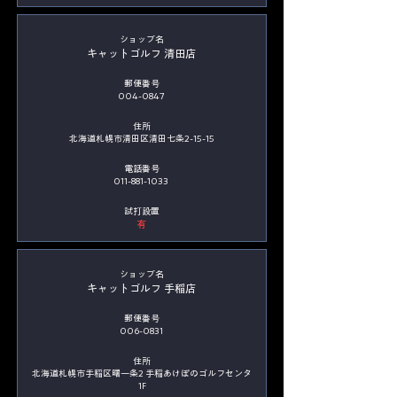
​ショップ名
キャットゴルフ 清田店
郵便番号
004-0847
住所
北海道札幌市清田区清田七条2-15-15
電話番号
011-881-1033
​試打設置
有
​ショップ名
キャットゴルフ 手稲店
郵便番号
006-0831
住所
北海道札幌市手稲区曙一条2 手稲あけぼのゴルフセンタ
1F