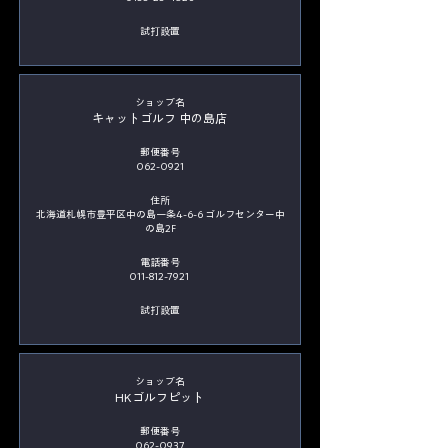
​試打設置
​ショップ名
キャットゴルフ 中の島店
郵便番号
062-0921
住所
北海道札幌市豊平区中の島一条4-6-6 ゴルフセンター中
の島2F
電話番号
011-812-7921
​試打設置
​ショップ名
HKゴルフピット
郵便番号
062-0937