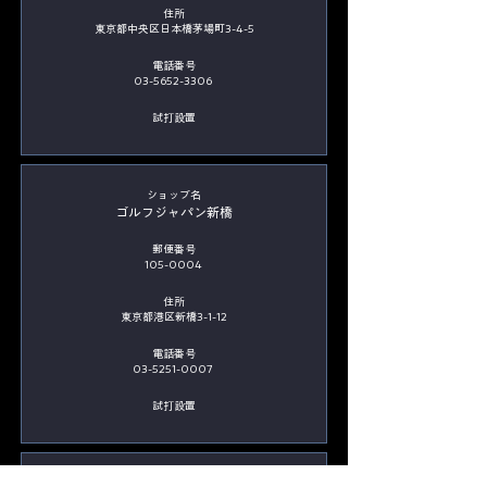
住所
東京都中央区日本橋茅場町3-4-5
電話番号
03-5652-3306
​試打設置
​ショップ名
ゴルフジャパン新橋
郵便番号
105-0004
住所
東京都港区新橋3-1-12
電話番号
03-5251-0007
​試打設置
​ショップ名