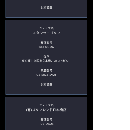
​試打設置
​ショップ名
スタンサーゴルフ
郵便番号
103-0004
住所
東京都中央区東日本橋2-28-3 Nビル1F
電話番号
03-5823-4921
​試打設置
​ショップ名
(有)ゴルフレンド日本橋店
郵便番号
103-0025