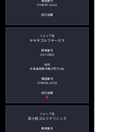
電話番号
0138-87-2444
​試打設置
​ショップ名
ササキゴルフサービス
郵便番号
041-0833
住所
北海道函館市陣川町79-84
電話番号
0138-84-6736
​試打設置
有
​ショップ名
苫小牧ゴルフクリニック
郵便番号