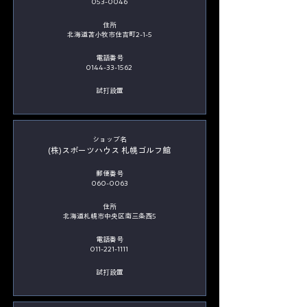
053-0046
住所
北海道苫小牧市住吉町2-1-5
電話番号
0144-33-1562
​試打設置
​ショップ名
(株)スポーツハウス 札幌ゴルフ館
郵便番号
060-0063
住所
北海道札幌市中央区南三条西5
電話番号
011-221-1111
​試打設置