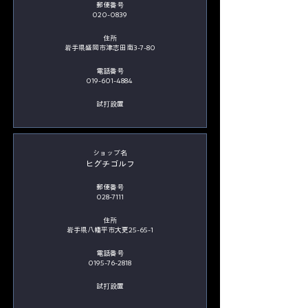
郵便番号
020-0839
住所
岩手県盛岡市津志田南3-7-80
電話番号
019-601-4884
​試打設置
​ショップ名
ヒグチゴルフ
郵便番号
028-7111
住所
岩手県八幡平市大更25-65-1
電話番号
0195-76-2818
​試打設置