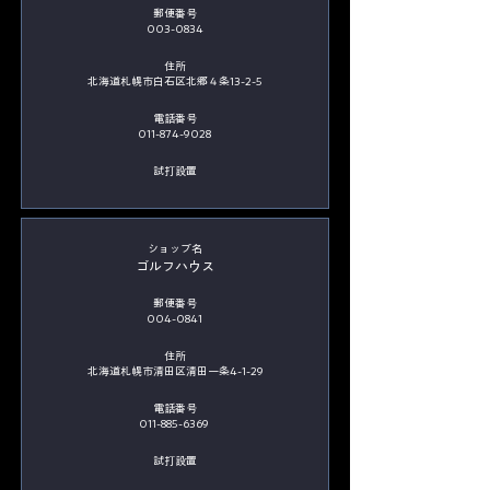
郵便番号
003-0834
住所
北海道札幌市白石区北郷４条13-2-5
電話番号
011-874-9028
​試打設置
​ショップ名
ゴルフハウス
郵便番号
004-0841
住所
北海道札幌市清田区清田一条4-1-29
電話番号
011-885-6369
​試打設置