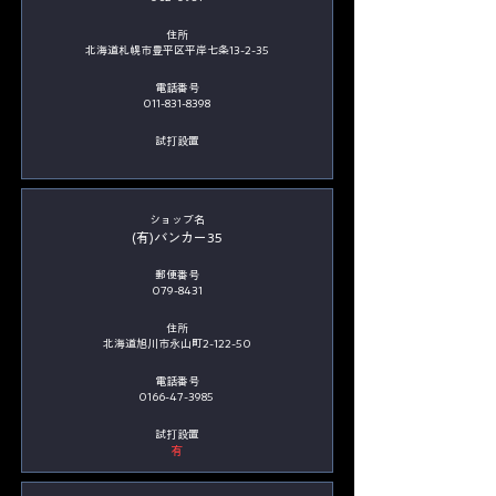
住所
北海道札幌市豊平区平岸七条13-2-35
電話番号
011-831-8398
​試打設置
​ショップ名
(有)バンカー35
郵便番号
079-8431
住所
北海道旭川市永山町2-122-50
電話番号
0166-47-3985
​試打設置
有