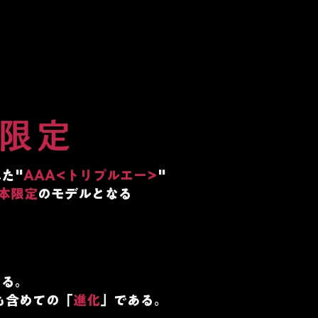
本限定
た"
AAA<トリプルエー>
"
0本限定
のモデルとなる
ある。
も含めての「
進化
」である。