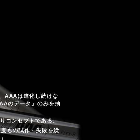
、AAAは進化し続けな
AAのデータ」のみを抽
ありコンセプトである。
幾度もの試作・失敗を繰
4
」