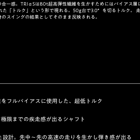
合一感。TRIαSは80t超高弾性繊維を生かすためにはバイアス
れた「トルク」という形で現れる。50g台で3.0°を切るトルク。
身のスイングの結果としてそのまま反映される。
維をフルバイアスに使用した、超低トルク
す極限までの疾走感が出るシャフト
た設計。先中～先の高速の走りを生かし弾き感が出る