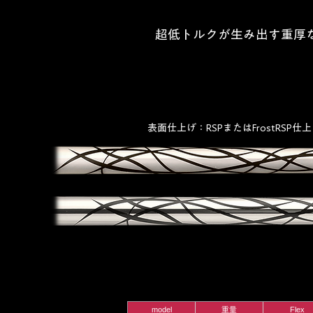
超低トルクが生み出す重厚
表面仕上げ：RSPまたはFrostRS
model
重量
Flex