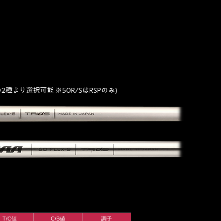
より選択可能 ※50R/SはRSPのみ)
T/C値
C/B値
調子