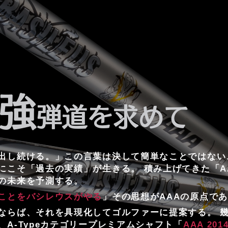
強
弾道を求めて
出し続ける。」この言葉は決して簡単なことではない
にこそ「過去の実績」が生きる。 積み上げてきた「A
の未来を予測する。
ことをバシレウスがやる
」その思想がAAAの原点で
ならば、それを具現化してゴルファーに提案する。 
A-Typeカテゴリープレミアムシャフト「
AAA 201