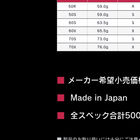
50R
59.0g
R
50S
59.0g
S
60S
63.5g
S
60X
65.5g
X
70S
73.0g
S
70X
76.0g
X
■​
メーカー希望小売価格：
■
Made in Japan
■
全スペック合計50
■ 製品のお取り扱いには十分にご注意