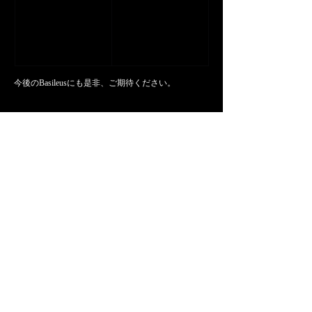
今後のBasileusにも是非、ご期待ください。
<前の記事へ
次の記事へ>
News一覧へ
The Ultimate Shafts.
会社概要
お問い合わせ
お知らせ