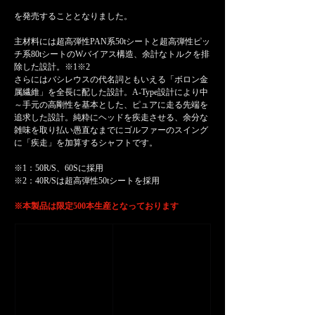
を発売することとなりました。
主材料には超高弾性PAN系50tシートと超高弾性ピッ
チ系80tシートのWバイアス構造、余計なトルクを排
除した設計。※1※2
さらにはバシレウスの代名詞ともいえる「ボロン金
属繊維」を全長に配した設計。A-Type設計により中
～手元の高剛性を基本とした、ピュアに走る先端を
追求した設計。純粋にヘッドを疾走させる、余分な
雑味を取り払い愚直なまでにゴルファーのスイング
に「疾走」を加算するシャフトです。
※1：50R/S、60Sに採用
※2：40R/Sは超高弾性50tシートを採用
※本製品は限定500本生産となっております