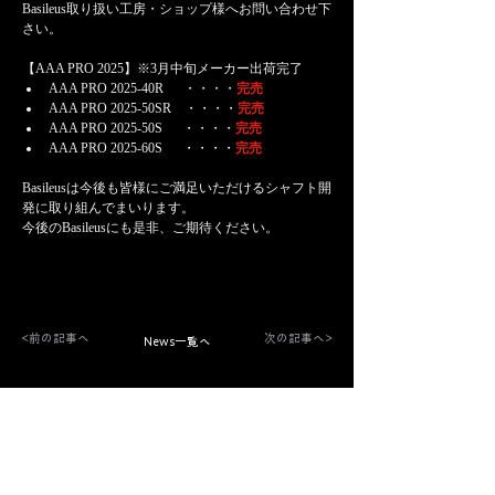
Basileus取り扱い工房・ショップ様へお問い合わせ下
さい。
【AAA PRO 2025】※3月中旬メーカー出荷完了
AAA PRO 2025-40R 　 ・・・・
完売
AAA PRO 2025-50SR　・・・・
完売
AAA PRO 2025-50S  　・・・・
完売
AAA PRO 2025-60S  　・・・・
完売
Basileusは今後も皆様にご満足いただけるシャフト開
発に取り組んでまいります。
今後のBasileusにも是非、ご期待ください。
<前の記事へ
次の記事へ>
News一覧へ
The Ultimate Shafts.