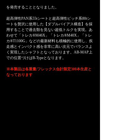
を発売することとなりました。
超高弾性PAN系55tシートと超高弾性ピッチ系80tシ
ートを贅沢に使用した【ダブルバイアス構造】を採
用することで過去類を見ない超低トルクを実現。あ
わせて「トレカ®M46X」「トレカ®M40X」「トレ
カ®T1100G」などの最新材料も積極的に使用し、疾
走感とインパクト感を非常に高い次元でバランスよ
く実現したシャフトとなっております。AB-MAP上
での位置づけはB-Typeとなります。
※本製品は各重量/フレックス合計限定300本生産と
なっております