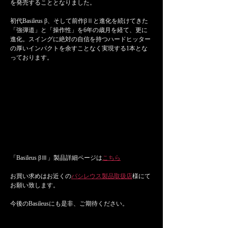
を発売することとなりました。
初代Basileus β、そして前作βⅡと進化を続けてきた
「強弾道」と「操作性」を6年の歳月を経て、更に
進化。スイングに絶対の自信を持つハードヒッター
の厚いインパクトを余すことなく実現する1本とな
っております。
「Basileus βⅢ」製品詳細ページは
こちら
お買い求めはお近くの
バシレウス製品取扱店
様にて
お願い致します。
今後のBasileusにも是非、ご期待ください。