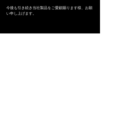
今後も引き続き当社製品をご愛顧賜ります様、お願
い申し上げます。
<前の記事へ
次の記事へ>
News一覧へ
The Ultimate Shafts.
会社概要
お問い合わせ
お知らせ
Copyright© 2011 Basileus All Rights Reserved.