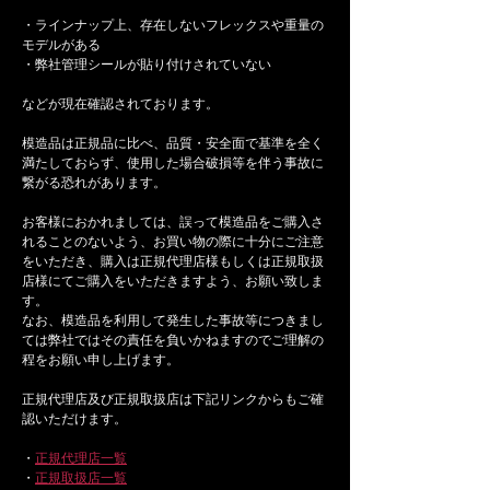
・ラインナップ上、存在しないフレックスや重量の
モデルがある
・弊社管理シールが貼り付けされていない
などが現在確認されております。
模造品は正規品に比べ、品質・安全面で基準を全く
満たしておらず、使用した場合破損等を伴う事故に
繋がる恐れがあります。
お客様におかれましては、誤って模造品をご購入さ
れることのないよう、お買い物の際に十分にご注意
をいただき、購入は正規代理店様もしくは正規取扱
店様にてご購入をいただきますよう、お願い致しま
す。
なお、模造品を利用して発生した事故等につきまし
ては弊社ではその責任を負いかねますのでご理解の
程をお願い申し上げます。
正規代理店及び正規取扱店は下記リンクからもご確
認いただけます。
・
正規代理店一覧
・
正規取扱店一覧